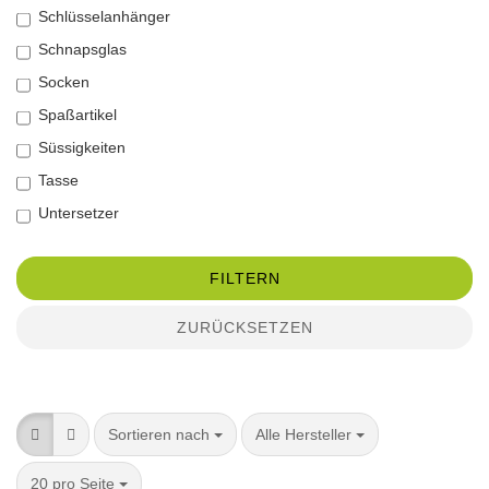
Schlüsselanhänger
Schnapsglas
Socken
Spaßartikel
Süssigkeiten
Tasse
Untersetzer
FILTERN
ZURÜCKSETZEN
Sortieren nach
pro Seite
Sortieren nach
Alle Hersteller
pro Seite
20 pro Seite