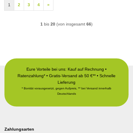
1
2
3
4
»
1
bis
20
(von insgesamt
66
)
Eure Vorteile bei uns: Kauf auf Rechnung •
Ratenzahlung* • Gratis-Versand ab 50 €** • Schnelle
Lieferung
* Bonität vorausgesetzt, gegen Aufpreis, ** bei Versand innerhalb
Deutschlands
Zahlungsarten