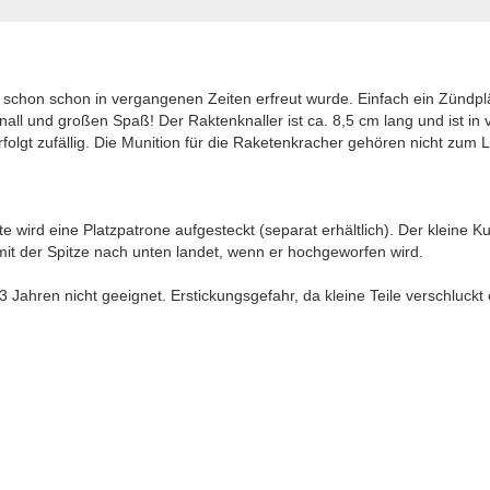
schon schon in vergangenen Zeiten erfreut wurde. Einfach ein Zündplä
Knall und großen Spaß! Der Raktenknaller ist ca. 8,5 cm lang und ist i
erfolgt zufällig. Die Munition für die Raketenkracher gehören nicht zu
e wird eine Platzpatrone aufgesteckt (separat erhältlich). Der kleine Kun
 mit der Spitze nach unten landet, wenn er hochgeworfen wird.
Jahren nicht geeignet. Erstickungsgefahr, da kleine Teile verschluck