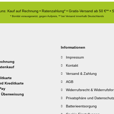
 uns: Kauf auf Rechnung • Ratenzahlung* • Gratis-Versand ab 50 €** • 
* Bonität vorausgesetzt, gegen Aufpreis, ** bei Versand innerhalb Deutschlands
Informationen
Impressum
Kontakt
Versand & Zahlung
AGB
Widerrufsrecht & Widerrufsfo
Privatsphäre und Datenschut
Batterieentsorgung