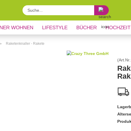
Suche...
NER WOHNEN
LIFESTYLE
BÜCHER
HOCHZEIT
»
Raketenknaller - Rakete
(Art.Nr.
Rak
Rak
Lagerb
Alters
Produk