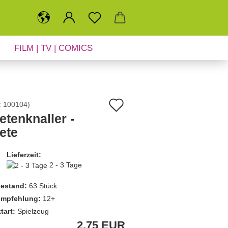
FILM | TV | COMICS
SALE
NEUHEITEN
Auf
:
100104
)
etenknaller -
den
ete
Merkzettel
Lieferzeit:
2 - 3 Tage
estand:
63
Stück
empfehlung:
12+
tart:
Spielzeug
2,75 EUR