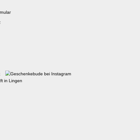
rmular
z