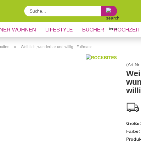
Suche...
NER WOHNEN
LIFESTYLE
BÜCHER
HOCHZEIT
»
atten
Weiblich, wunderbar und willig - Fußmatte
(Art.Nr.
Wei
wun
will
Größe:
Farbe:
Produk