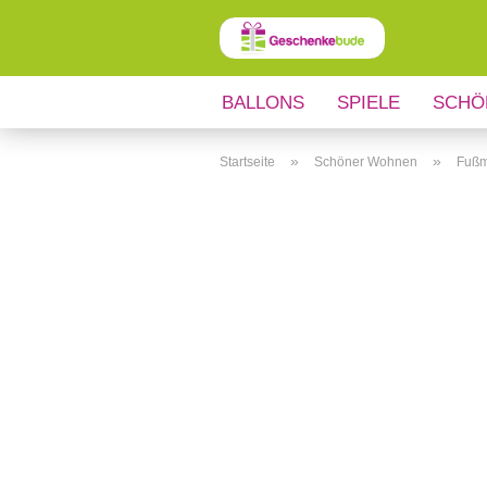
BALLONS
SPIELE
SCHÖ
ANLÄSSE
REGIONALES
»
»
Startseite
Schöner Wohnen
Fußm