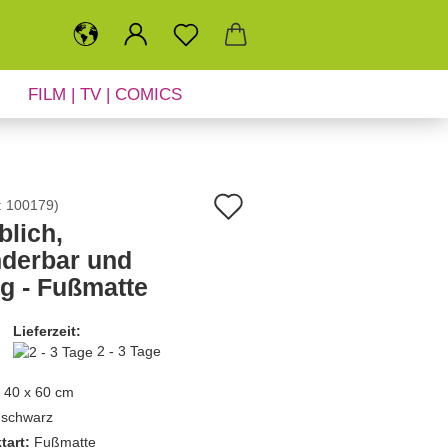
FILM | TV | COMICS
SALE
NEUHEITEN
Auf
:
100179
)
blich,
den
derbar und
Merkzettel
ig - Fußmatte
Lieferzeit:
2 - 3 Tage
40 x 60 cm
schwarz
tart:
Fußmatte