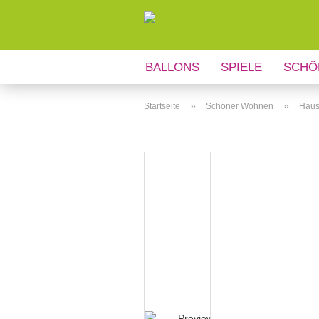
BALLONS
SPIELE
SCHÖ
ANLÄSSE
REGIONALES
»
»
Startseite
Schöner Wohnen
Haush