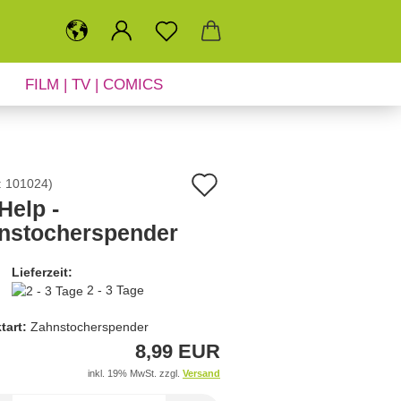
FILM | TV | COMICS
SALE
NEUHEITEN
Auf
:
101024
)
Help -
den
nstocherspender
Merkzettel
Lieferzeit:
2 - 3 Tage
tart:
Zahnstocherspender
8,99 EUR
inkl. 19% MwSt. zzgl.
Versand