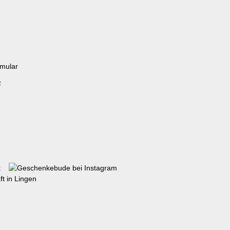
rmular
z