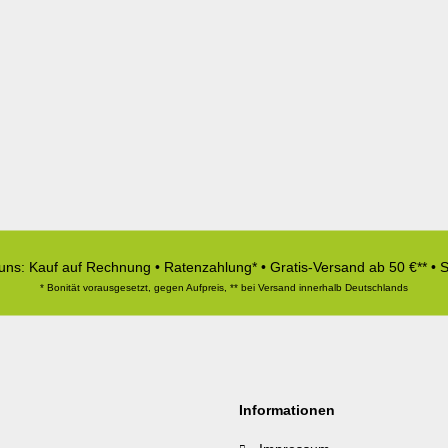
 uns: Kauf auf Rechnung • Ratenzahlung* • Gratis-Versand ab 50 €** • 
* Bonität vorausgesetzt, gegen Aufpreis, ** bei Versand innerhalb Deutschlands
Informationen