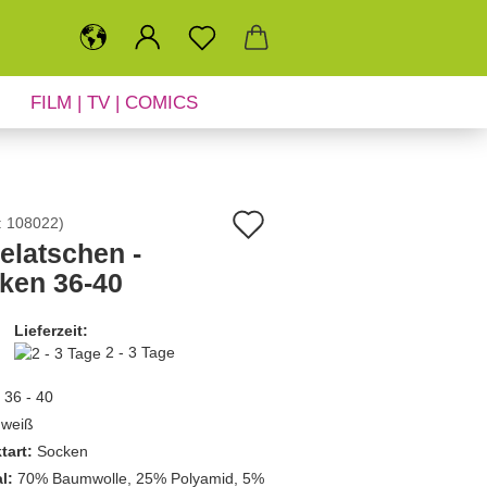
FILM | TV | COMICS
SALE
NEUHEITEN
Auf
:
108022
)
elatschen -
den
ken 36-40
Merkzettel
Lieferzeit:
2 - 3 Tage
36 - 40
weiß
tart:
Socken
l:
70% Baumwolle, 25% Polyamid, 5%