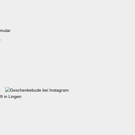
rmular
z