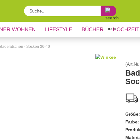
Suche...
NER WOHNEN
LIFESTYLE
BÜCHER
HOCHZEIT
Badelatschen - Socken 36-40
(Art.Nr.
Bad
Soc
Größe:
Farbe:
Produk
Materia