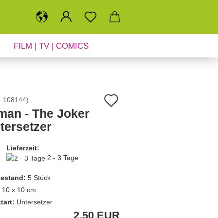
FILM | TV | COMICS
SALE
NEUHEITEN
Auf
:
108144
)
man - The Joker
den
tersetzer
Merkzettel
Lieferzeit:
2 - 3 Tage
estand:
5
Stück
10 x 10 cm
tart:
Untersetzer
2,50 EUR