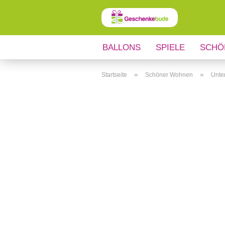
BALLONS
SPIELE
SCHÖ
ANLÄSSE
REGIONALES
»
»
Startseite
Schöner Wohnen
Unte