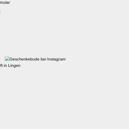
rmular
z