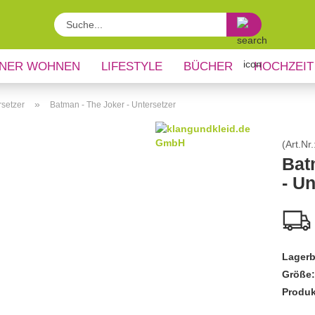
Suche...
NER WOHNEN
LIFESTYLE
BÜCHER
HOCHZEIT
»
rsetzer
Batman - The Joker - Untersetzer
(Art.Nr.
Bat
- Un
Lagerb
Größe:
Produk