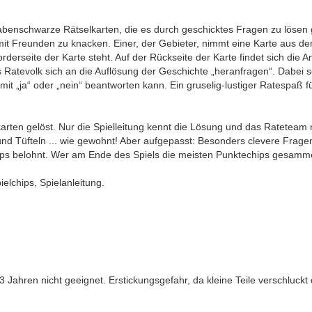
, rabenschwarze Rätselkarten, die es durch geschicktes Fragen zu lösen
it Freunden zu knacken. Einer, der Gebieter, nimmt eine Karte aus dem 
rderseite der Karte steht. Auf der Rückseite der Karte findet sich die A
s Ratevolk sich an die Auflösung der Geschichte „heranfragen“. Dabei s
 mit „ja“ oder „nein“ beantworten kann. Ein gruselig-lustiger Ratespaß 
arten gelöst. Nur die Spielleitung kennt die Lösung und das Rateteam n
und Tüfteln ... wie gewohnt! Aber aufgepasst: Besonders clevere Fragen
ips belohnt. Wer am Ende des Spiels die meisten Punktechips gesammel
ielchips, Spielanleitung.
Jahren nicht geeignet. Erstickungsgefahr, da kleine Teile verschluck