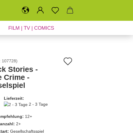
FILM | TV | COMICS
SALE
NEUHEITEN
Auf
:
107728
)
k Stories -
den
e Crime -
Merkzettel
selspiel
Lieferzeit:
2 - 3 Tage
empfehlung:
12+
ranzahl:
2+
tart:
Gesellschaftsspiel