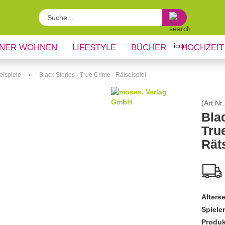
Suche...
NER WOHNEN
LIFESTYLE
BÜCHER
HOCHZEIT
»
elspiele
Black Stories - True Crime - Rätselspiel
(Art.Nr.
Blac
Tru
Rät
Alters
Spiele
Produk