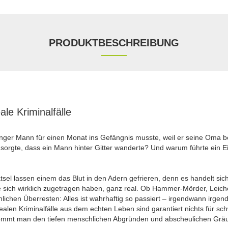
PRODUKTBESCHREIBUNG
le Kriminalfälle
unger Mann für einen Monat ins Gefängnis musste, weil er seine Oma b
r sorgte, dass ein Mann hinter Gitter wanderte? Und warum führte ein 
el lassen einem das Blut in den Adern gefrieren, denn es handelt si
die sich wirklich zugetragen haben, ganz real. Ob Hammer-Mörder, Leich
lichen Überresten: Alles ist wahrhaftig so passiert – irgendwann irgen
ealen Kriminalfälle aus dem echten Leben sind garantiert nichts für s
ommt man den tiefen menschlichen Abgründen und abscheulichen Gräue