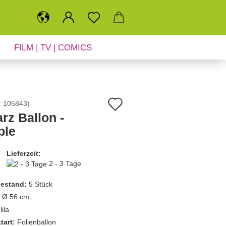
FILM | TV | COMICS
SALE
NEUHEITEN
Auf
:
105843
)
rz Ballon -
den
ple
Merkzettel
Lieferzeit:
2 - 3 Tage
estand:
5
Stück
Ø 56 cm
lila
tart:
Folienballon