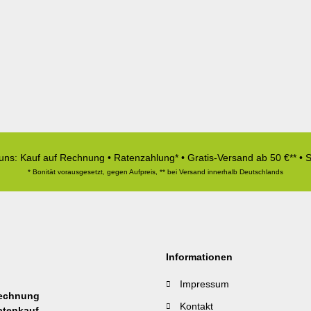
 uns: Kauf auf Rechnung • Ratenzahlung* • Gratis-Versand ab 50 €** • 
* Bonität vorausgesetzt, gegen Aufpreis, ** bei Versand innerhalb Deutschlands
Informationen
Impressum
Kontakt