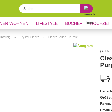
Suche...
NER WOHNEN
LIFESTYLE
BÜCHER
HOCHZEIT
»
»
infarbig
Crystal Clearz
Clearz Ballon - Purple
(Art.Nr.
Clea
Pur
Lagerb
Größe:
Farbe:
Produk