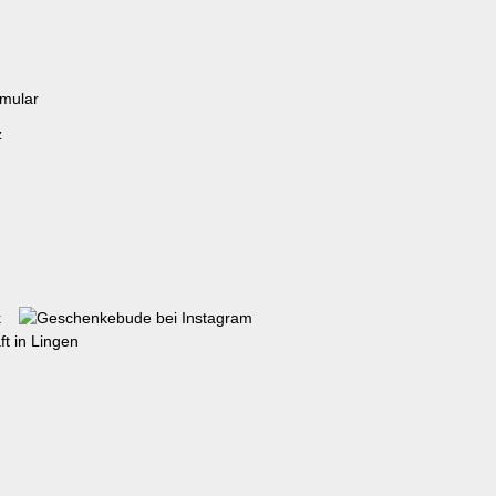
rmular
z