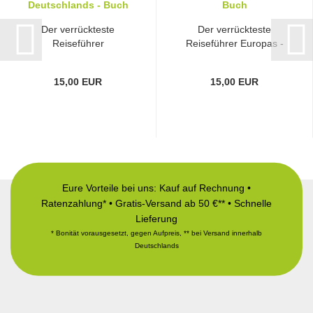
Der verrückteste
Der verrückteste
Reiseführer
Reiseführer Europas -
Deutschlands - Buch
Buch
15,00 EUR
15,00 EUR
Eure Vorteile bei uns: Kauf auf Rechnung •
Ratenzahlung* • Gratis-Versand ab 50 €** • Schnelle
Lieferung
* Bonität vorausgesetzt, gegen Aufpreis, ** bei Versand innerhalb
Deutschlands