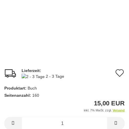
Lieferzeit:
A
2 - 3 Tage
d
Produktart:
Buch
M
Seitenanzahl:
160
15,00 EUR
inkl. 7% MwSt. zzgl.
Versand