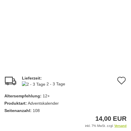
Lieferzeit:
A
2 - 3 Tage
d
Altersempfehlung:
12+
M
Produktart:
Adventskalender
Seitenanzahl:
108
14,00 EUR
inkl. 7% MwSt. zzgl.
Versand