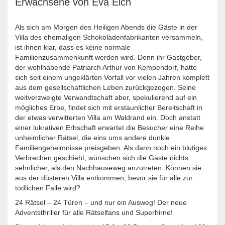
Erwachsene von Eva Eich
Als sich am Morgen des Heiligen Abends die Gäste in der
Villa des ehemaligen Schokoladenfabrikanten versammeln,
ist ihnen klar, dass es keine normale
Familienzusammenkunft werden wird. Denn ihr Gastgeber,
der wohlhabende Patriarch Arthur von Kempendorf, hatte
sich seit einem ungeklärten Vorfall vor vielen Jahren komplett
aus dem gesellschaftlichen Leben zurückgezogen. Seine
weitverzweigte Verwandtschaft aber, spekulierend auf ein
mögliches Erbe, findet sich mit erstaunlicher Bereitschaft in
der etwas verwitterten Villa am Waldrand ein. Doch anstatt
einer lukrativen Erbschaft erwartet die Besucher eine Reihe
unheimlicher Rätsel, die eins ums andere dunkle
Familiengeheimnisse preisgeben. Als dann noch ein blutiges
Verbrechen geschieht, wünschen sich die Gäste nichts
sehnlicher, als den Nachhauseweg anzutreten. Können sie
aus der düsteren Villa entkommen, bevor sie für alle zur
tödlichen Falle wird?
24 Rätsel – 24 Türen – und nur ein Ausweg! Der neue
Adventsthriller für alle Rätselfans und Superhirne!