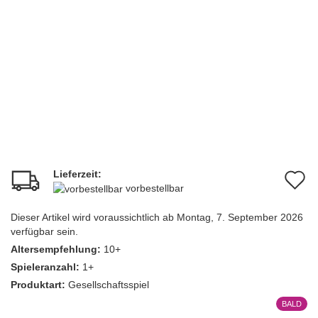
Lieferzeit:
A
vorbestellbar
d
Dieser Artikel wird voraussichtlich ab Montag, 7. September 2026
M
verfügbar sein.
Altersempfehlung:
10+
Spieleranzahl:
1+
Produktart:
Gesellschaftsspiel
BALD