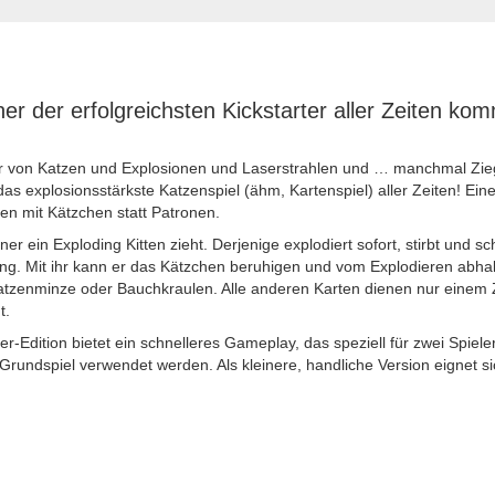
ner der erfolgreichsten Kickstarter aller Zeiten kom
er von Katzen und Explosionen und Laserstrahlen und … manchmal Ziege
 das explosionsstärkste Katzenspiel (ähm, Kartenspiel) aller Zeiten! Ein
en mit Kätzchen statt Patronen.
iner ein Exploding Kitten zieht. Derjenige explodiert sofort, stirbt und s
ung. Mit ihr kann er das Kätzchen beruhigen und vom Explodieren abhalt
Katzenminze oder Bauchkraulen. Alle anderen Karten dienen nur einem 
t.
ler-Edition bietet ein schnelleres Gameplay, das speziell für zwei Spiele
Grundspiel verwendet werden. Als kleinere, handliche Version eignet sic