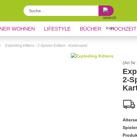
Suche...
NER WOHNEN
LIFESTYLE
BÜCHER
HOCHZEIT
»
Exploding Kittens - 2-Spieler-Edition - Kartenspiel
(Art.Nr.
Exp
2-Sp
Kar
Alters
Spiele
Produk