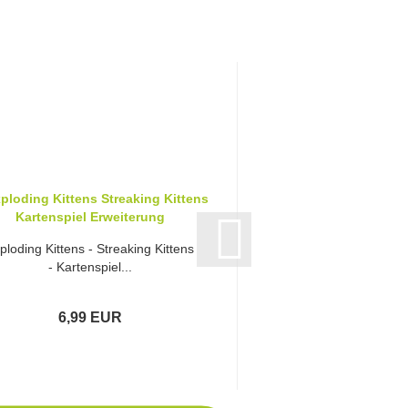
ploding Kittens - Streaking Kittens
Exploding Kittens - Im
- Kartenspiel...
- Kartenspie
6,99 EUR
14,99 E