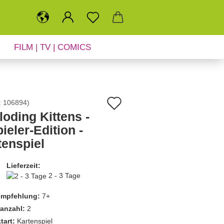
FILM | TV | COMICS
SALE
NEUHEITEN
Auf
:
106894
)
loding Kittens -
den
ieler-Edition -
Merkzettel
tenspiel
Lieferzeit:
2 - 3 Tage
empfehlung:
7+
ranzahl:
2
tart:
Kartenspiel