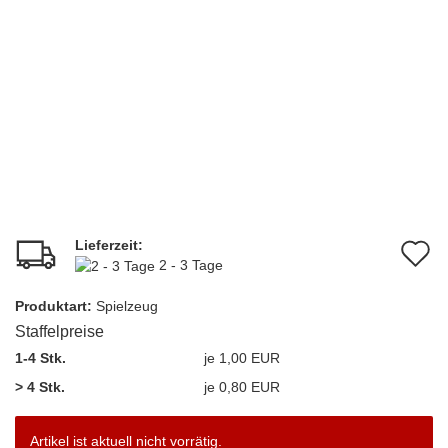
Lieferzeit:
A
2 - 3 Tage
d
Produktart:
Spielzeug
M
Staffelpreise
1-4 Stk.
je 1,00 EUR
> 4 Stk.
je 0,80 EUR
Artikel ist aktuell nicht vorrätig.