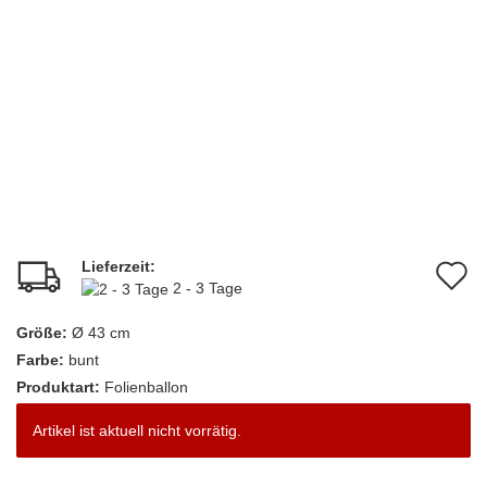
Lieferzeit:
A
2 - 3 Tage
d
Größe:
Ø 43 cm
M
Farbe:
bunt
Produktart:
Folienballon
Artikel ist aktuell nicht vorrätig.