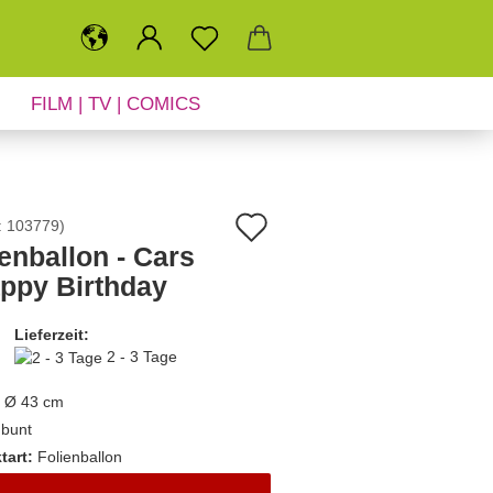
FILM | TV | COMICS
SALE
NEUHEITEN
Auf
:
103779
)
enballon - Cars
den
appy Birthday
Merkzettel
Lieferzeit:
2 - 3 Tage
Ø 43 cm
bunt
tart:
Folienballon