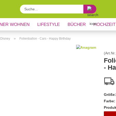
Suche...
NER WOHNEN
LIFESTYLE
BÜCHER
HOCHZEIT
»
 Disney
Folienballon - Cars - Happy Birthday
(Art.Nr.
Foli
- H
Größe:
Farbe:
Produk