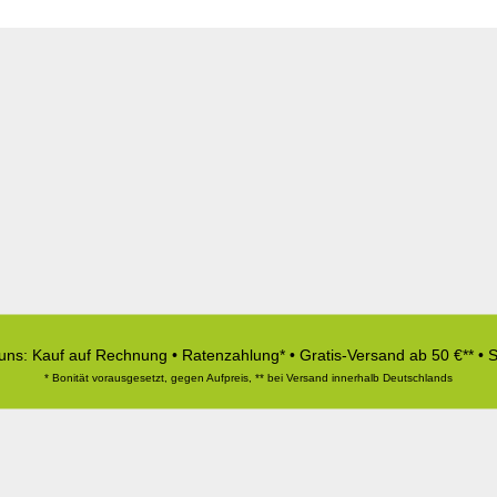
 uns: Kauf auf Rechnung • Ratenzahlung* • Gratis-Versand ab 50 €** • 
* Bonität vorausgesetzt, gegen Aufpreis, ** bei Versand innerhalb Deutschlands