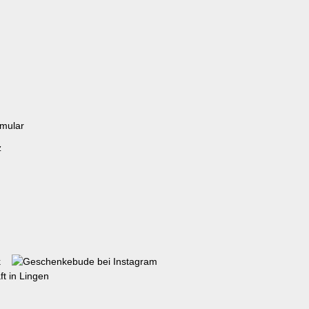
rmular
z