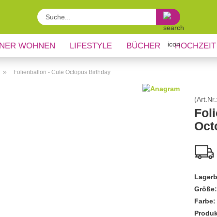
Suche...
NER WOHNEN
LIFESTYLE
BÜCHER
HOCHZEIT
»
Folienballon - Cute Octopus Birthday
(Art.Nr.
Foli
Oct
Lagerb
Größe:
Farbe:
Produk