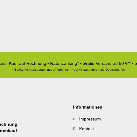
 uns: Kauf auf Rechnung • Ratenzahlung* • Gratis-Versand ab 50 €** • 
* Bonität vorausgesetzt, gegen Aufpreis, ** bei Versand innerhalb Deutschlands
Informationen
Impressum
Kontakt