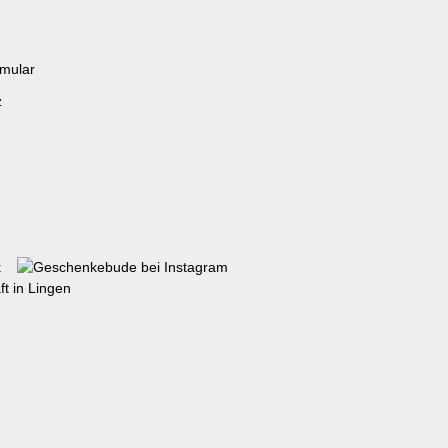
rmular
z