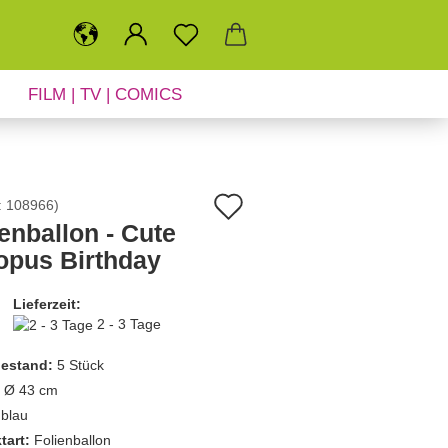
FILM | TV | COMICS
SALE
NEUHEITEN
Auf
:
108966
)
enballon - Cute
den
opus Birthday
Merkzettel
Lieferzeit:
2 - 3 Tage
estand:
5
Stück
Ø 43 cm
blau
tart:
Folienballon