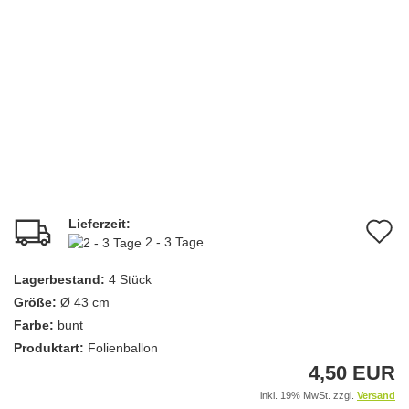
Lieferzeit:
A
2 - 3 Tage
d
Lagerbestand:
4
Stück
M
Größe:
Ø 43 cm
Farbe:
bunt
Produktart:
Folienballon
4,50 EUR
inkl. 19% MwSt. zzgl.
Versand