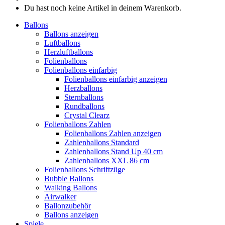
Du hast noch keine Artikel in deinem Warenkorb.
Ballons
Ballons anzeigen
Luftballons
Herzluftballons
Folienballons
Folienballons einfarbig
Folienballons einfarbig anzeigen
Herzballons
Sternballons
Rundballons
Crystal Clearz
Folienballons Zahlen
Folienballons Zahlen anzeigen
Zahlenballons Standard
Zahlenballons Stand Up 40 cm
Zahlenballons XXL 86 cm
Folienballons Schriftzüge
Bubble Ballons
Walking Ballons
Airwalker
Ballonzubehör
Ballons anzeigen
Spiele