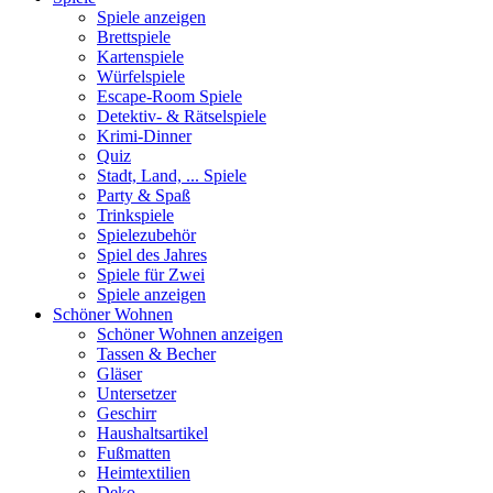
Spiele anzeigen
Brettspiele
Kartenspiele
Würfelspiele
Escape-Room Spiele
Detektiv- & Rätselspiele
Krimi-Dinner
Quiz
Stadt, Land, ... Spiele
Party & Spaß
Trinkspiele
Spielezubehör
Spiel des Jahres
Spiele für Zwei
Spiele anzeigen
Schöner Wohnen
Schöner Wohnen anzeigen
Tassen & Becher
Gläser
Untersetzer
Geschirr
Haushaltsartikel
Fußmatten
Heimtextilien
Deko