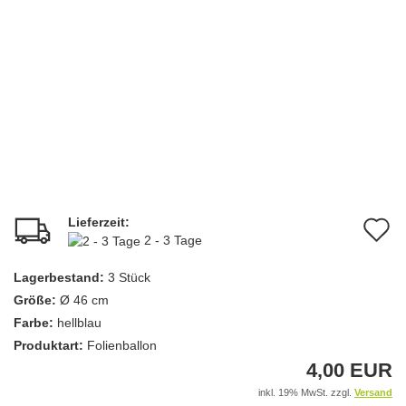
Lieferzeit:
A
2 - 3 Tage
d
Lagerbestand:
3
Stück
M
Größe:
Ø 46 cm
Farbe:
hellblau
Produktart:
Folienballon
4,00 EUR
inkl. 19% MwSt. zzgl.
Versand