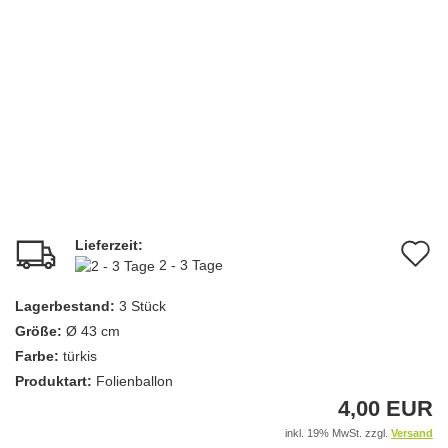
Lieferzeit:
A
2 - 3 Tage
d
Lagerbestand:
3
Stück
M
Größe:
Ø 43 cm
Farbe:
türkis
Produktart:
Folienballon
4,00 EUR
inkl. 19% MwSt. zzgl.
Versand