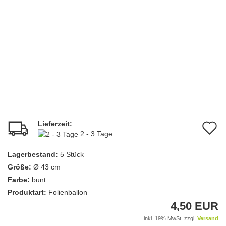
Lieferzeit:
A
2 - 3 Tage
d
Lagerbestand:
5
Stück
M
Größe:
Ø 43 cm
Farbe:
bunt
Produktart:
Folienballon
4,50 EUR
inkl. 19% MwSt. zzgl.
Versand