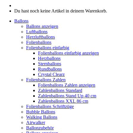
Du hast noch keine Artikel in deinem Warenkorb.
Ballons
Ballons anzeigen
Luftballons
Herzluftballons
Folienballons
Folienballons einfarbig
Folienballons einfarbig anzeigen
Herzballons
Sternballons
Rundballons
Crystal Clearz
Folienballons Zahlen
Folienballons Zahlen anzeigen
Zahlenballons Standard
Zahlenballons Stand Up 40 cm
Zahlenballons XXL 86 cm
Folienballons Schriftzüge
Bubble Ballons
Walking Ballons
Airwalker
Ballonzubehör