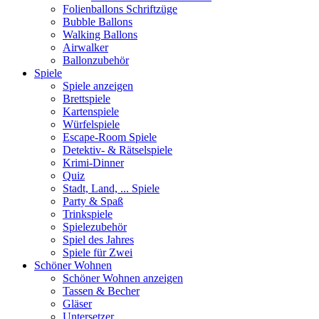
Folienballons Schriftzüge
Bubble Ballons
Walking Ballons
Airwalker
Ballonzubehör
Spiele
Spiele anzeigen
Brettspiele
Kartenspiele
Würfelspiele
Escape-Room Spiele
Detektiv- & Rätselspiele
Krimi-Dinner
Quiz
Stadt, Land, ... Spiele
Party & Spaß
Trinkspiele
Spielezubehör
Spiel des Jahres
Spiele für Zwei
Schöner Wohnen
Schöner Wohnen anzeigen
Tassen & Becher
Gläser
Untersetzer