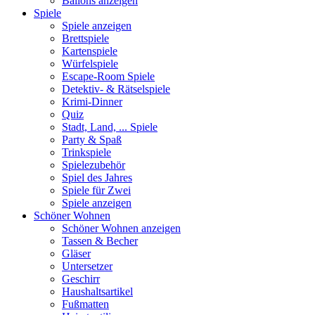
Ballons anzeigen
Spiele
Spiele anzeigen
Brettspiele
Kartenspiele
Würfelspiele
Escape-Room Spiele
Detektiv- & Rätselspiele
Krimi-Dinner
Quiz
Stadt, Land, ... Spiele
Party & Spaß
Trinkspiele
Spielezubehör
Spiel des Jahres
Spiele für Zwei
Spiele anzeigen
Schöner Wohnen
Schöner Wohnen anzeigen
Tassen & Becher
Gläser
Untersetzer
Geschirr
Haushaltsartikel
Fußmatten