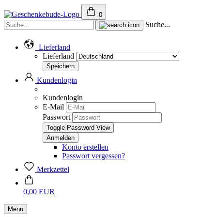
0
Suche...
Lieferland
Lieferland
Kundenlogin
Kundenlogin
E-Mail
Passwort
Toggle Password View
Konto erstellen
Passwort vergessen?
Merkzettel
0,00 EUR
Menü