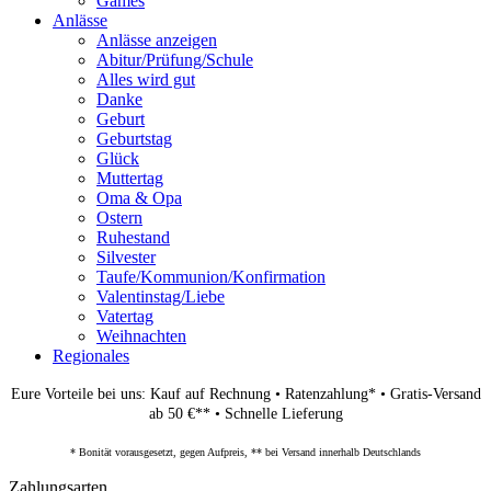
Games
Anlässe
Anlässe anzeigen
Abitur/Prüfung/Schule
Alles wird gut
Danke
Geburt
Geburtstag
Glück
Muttertag
Oma & Opa
Ostern
Ruhestand
Silvester
Taufe/Kommunion/Konfirmation
Valentinstag/Liebe
Vatertag
Weihnachten
Regionales
Eure Vorteile bei uns: Kauf auf Rechnung • Ratenzahlung* • Gratis-Versand
ab 50 €** • Schnelle Lieferung
* Bonität vorausgesetzt, gegen Aufpreis, ** bei Versand innerhalb Deutschlands
Zahlungsarten