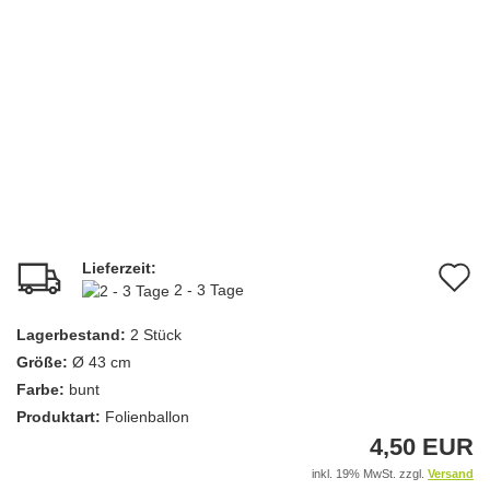
Lieferzeit:
A
2 - 3 Tage
d
Lagerbestand:
2
Stück
M
Größe:
Ø 43 cm
Farbe:
bunt
Produktart:
Folienballon
4,50 EUR
inkl. 19% MwSt. zzgl.
Versand