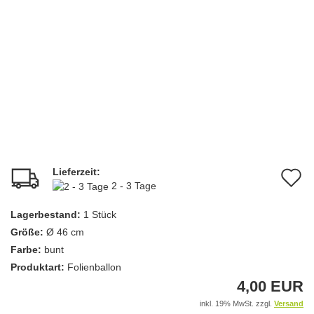
Lieferzeit:
A
2 - 3 Tage
d
Lagerbestand:
1
Stück
M
Größe:
Ø 46 cm
Farbe:
bunt
Produktart:
Folienballon
4,00 EUR
inkl. 19% MwSt. zzgl.
Versand