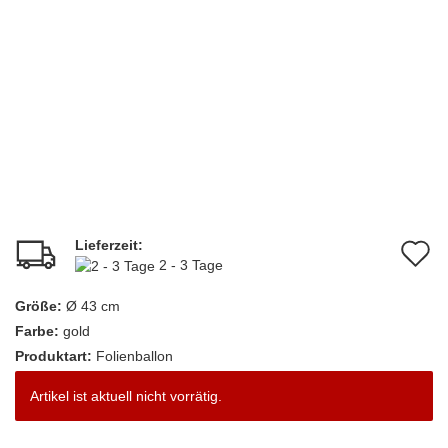
Lieferzeit:
A
2 - 3 Tage
d
Größe:
Ø 43 cm
M
Farbe:
gold
Produktart:
Folienballon
Artikel ist aktuell nicht vorrätig.