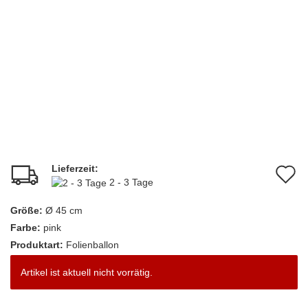
Lieferzeit:
A
2 - 3 Tage
d
Größe:
Ø 45 cm
M
Farbe:
pink
Produktart:
Folienballon
Artikel ist aktuell nicht vorrätig.