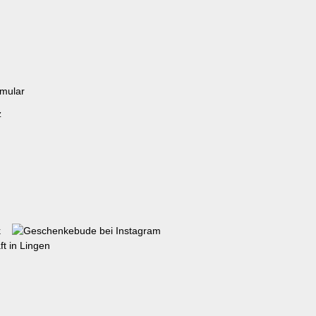
rmular
z