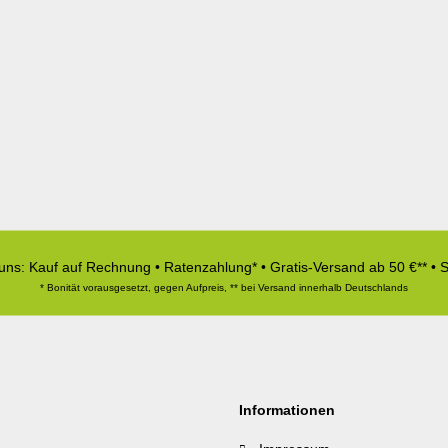
 uns: Kauf auf Rechnung • Ratenzahlung* • Gratis-Versand ab 50 €** • 
* Bonität vorausgesetzt, gegen Aufpreis, ** bei Versand innerhalb Deutschlands
Informationen