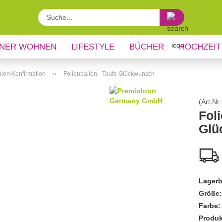
Suche...
NER WOHNEN
LIFESTYLE
BÜCHER
HOCHZEIT
»
ion/Konfirmation
Folienballon - Taufe Glückwunsch
(Art.Nr.
Foli
Glü
Lagerb
Größe:
Farbe:
Produk