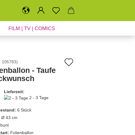
FILM | TV | COMICS
SALE
NEUHEITEN
Auf
:
105783
)
enballon - Taufe
den
ckwunsch
Merkzettel
Lieferzeit:
2 - 3 Tage
estand:
6
Stück
Ø 43 cm
bunt
tart:
Folienballon