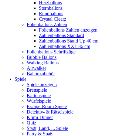
Herzballons
Sternballons
Rundballons
Crystal Clearz
Folienballons Zahlen
Folienballons Zahlen anzeigen
Zahlenballons Standard
Zahlenballons Stand Up 40 cm
Zahlenballons XXL 86 cm
Folienballons Schriftzüge
Bubble Ballons
Walking Ballons
Airwalker
Ballonzubehör
Spiele
Spiele anzeigen
Brettspiele
Kartenspiele
Würfelspiele
Escape-Room Spiele
Detektiv- & Rätselspiele
Krimi-Dinner
Quiz
Stadt, Land, ... Spiele
Party & Spaß