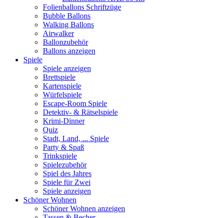
Folienballons Schriftzüge
Bubble Ballons
Walking Ballons
Airwalker
Ballonzubehör
Ballons anzeigen
Spiele
Spiele anzeigen
Brettspiele
Kartenspiele
Würfelspiele
Escape-Room Spiele
Detektiv- & Rätselspiele
Krimi-Dinner
Quiz
Stadt, Land, ... Spiele
Party & Spaß
Trinkspiele
Spielezubehör
Spiel des Jahres
Spiele für Zwei
Spiele anzeigen
Schöner Wohnen
Schöner Wohnen anzeigen
Tassen & Becher