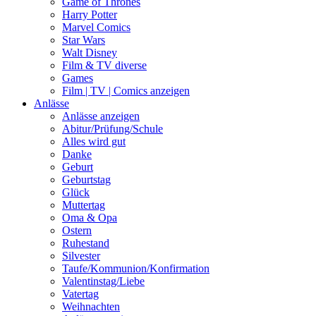
Game of Thrones
Harry Potter
Marvel Comics
Star Wars
Walt Disney
Film & TV diverse
Games
Film | TV | Comics anzeigen
Anlässe
Anlässe anzeigen
Abitur/Prüfung/Schule
Alles wird gut
Danke
Geburt
Geburtstag
Glück
Muttertag
Oma & Opa
Ostern
Ruhestand
Silvester
Taufe/Kommunion/Konfirmation
Valentinstag/Liebe
Vatertag
Weihnachten