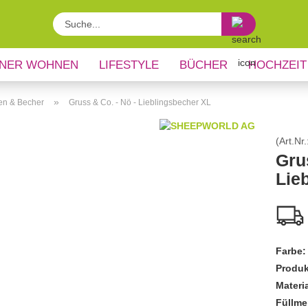
Suche...
NER WOHNEN
LIFESTYLE
BÜCHER
HOCHZEIT
»
en & Becher
Gruss & Co. - Nö - Lieblingsbecher XL
(Art.Nr.
Gru
Lie
Farbe:
Produk
Materia
Füllme