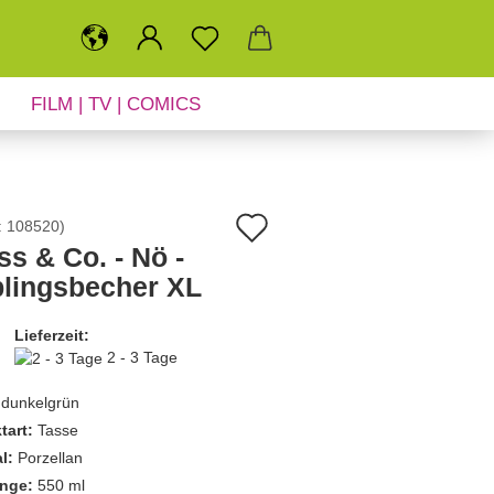
FILM | TV | COMICS
SALE
NEUHEITEN
Auf
:
108520
)
ss & Co. - Nö -
den
blingsbecher XL
Merkzettel
Lieferzeit:
2 - 3 Tage
dunkelgrün
tart:
Tasse
l:
Porzellan
nge:
550 ml