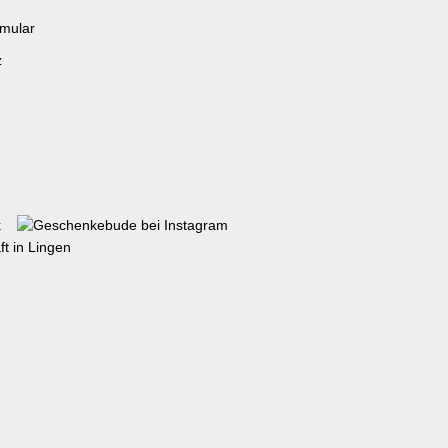
rmular
z