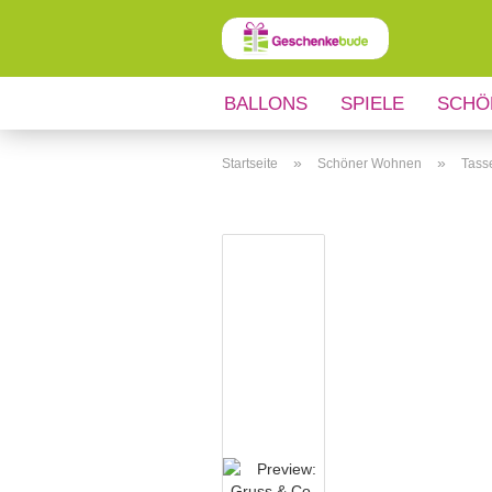
BALLONS
SPIELE
SCHÖ
ANLÄSSE
REGIONALES
»
»
Startseite
Schöner Wohnen
Tass