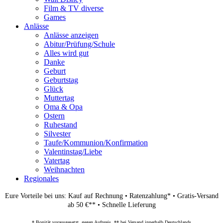
Film & TV diverse
Games
Anlässe
Anlässe anzeigen
Abitur/Prüfung/Schule
Alles wird gut
Danke
Geburt
Geburtstag
Glück
Muttertag
Oma & Opa
Ostern
Ruhestand
Silvester
Taufe/Kommunion/Konfirmation
Valentinstag/Liebe
Vatertag
Weihnachten
Regionales
Eure Vorteile bei uns: Kauf auf Rechnung • Ratenzahlung* • Gratis-Versand
ab 50 €** • Schnelle Lieferung
* Bonität vorausgesetzt, gegen Aufpreis, ** bei Versand innerhalb Deutschlands