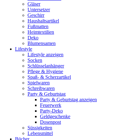
Gläser
Untersetzer
Geschirr
Haushaltsartikel
Fußmatten
Heimtextilien
Deko
Blumensamen
Lifestyle
Lifestyle anzeigen
Socken
Schlüsselanhänger
Pflege & Hygiene
Spaß- & Scherzartikel
Spielwaren
Schreibwaren
Party & Geburtstag
Party & Geburtstag anzeigen
Feuerwerk
Party-Deko
Geldgeschenke
Dosenpost
Süssigkeiten
Lebensmittel
Bücher