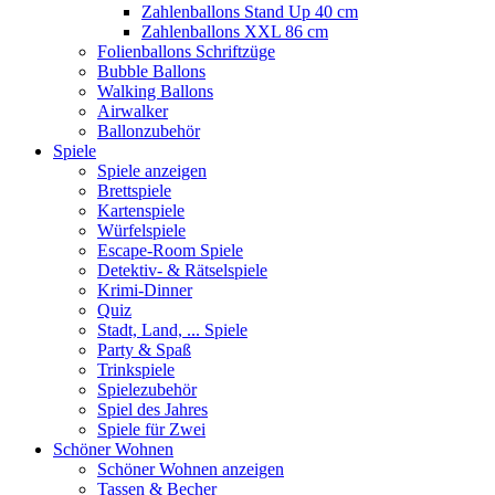
Zahlenballons Stand Up 40 cm
Zahlenballons XXL 86 cm
Folienballons Schriftzüge
Bubble Ballons
Walking Ballons
Airwalker
Ballonzubehör
Spiele
Spiele anzeigen
Brettspiele
Kartenspiele
Würfelspiele
Escape-Room Spiele
Detektiv- & Rätselspiele
Krimi-Dinner
Quiz
Stadt, Land, ... Spiele
Party & Spaß
Trinkspiele
Spielezubehör
Spiel des Jahres
Spiele für Zwei
Schöner Wohnen
Schöner Wohnen anzeigen
Tassen & Becher