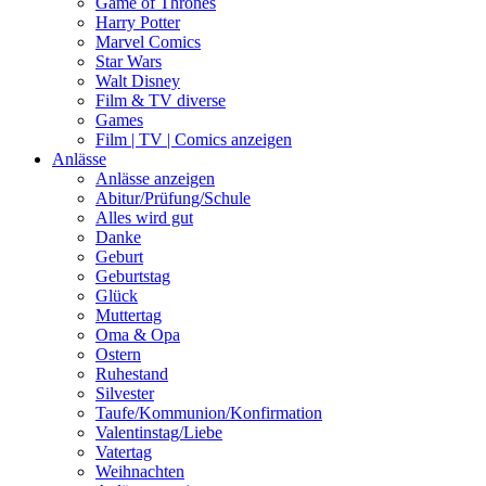
Game of Thrones
Harry Potter
Marvel Comics
Star Wars
Walt Disney
Film & TV diverse
Games
Film | TV | Comics anzeigen
Anlässe
Anlässe anzeigen
Abitur/Prüfung/Schule
Alles wird gut
Danke
Geburt
Geburtstag
Glück
Muttertag
Oma & Opa
Ostern
Ruhestand
Silvester
Taufe/Kommunion/Konfirmation
Valentinstag/Liebe
Vatertag
Weihnachten