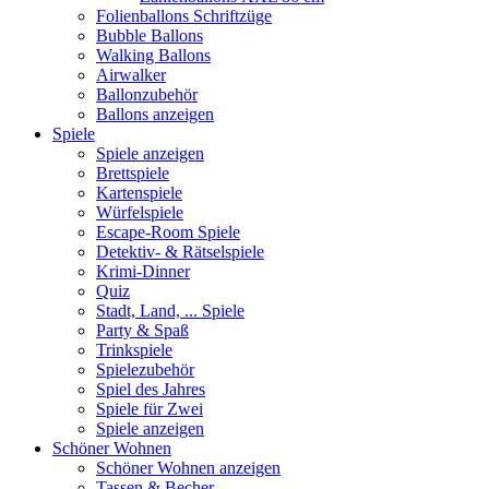
Folienballons Schriftzüge
Bubble Ballons
Walking Ballons
Airwalker
Ballonzubehör
Ballons anzeigen
Spiele
Spiele anzeigen
Brettspiele
Kartenspiele
Würfelspiele
Escape-Room Spiele
Detektiv- & Rätselspiele
Krimi-Dinner
Quiz
Stadt, Land, ... Spiele
Party & Spaß
Trinkspiele
Spielezubehör
Spiel des Jahres
Spiele für Zwei
Spiele anzeigen
Schöner Wohnen
Schöner Wohnen anzeigen
Tassen & Becher