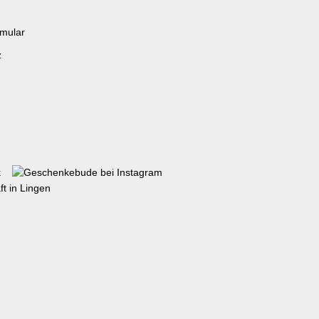
rmular
z