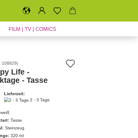
FILM | TV | COMICS
SALE
NEUHEITEN
Auf
:
108829
)
y Life -
den
ktage - Tasse
Merkzettel
Lieferzeit:
2 - 3 Tage
weiß
tart:
Tasse
l:
Steinzeug
nge:
320 ml