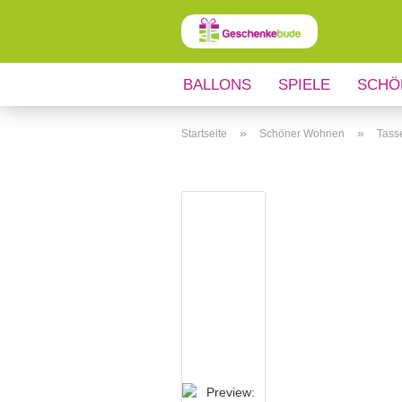
BALLONS
SPIELE
SCHÖ
ANLÄSSE
REGIONALES
»
»
Startseite
Schöner Wohnen
Tass