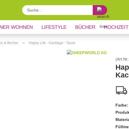
Suche...
NER WOHNEN
LIFESTYLE
BÜCHER
HOCHZEIT
»
en & Becher
Happy Life - Kacktage - Tasse
(Art.Nr.
Happ
Kac
Farbe:
Produk
Materia
Füllme