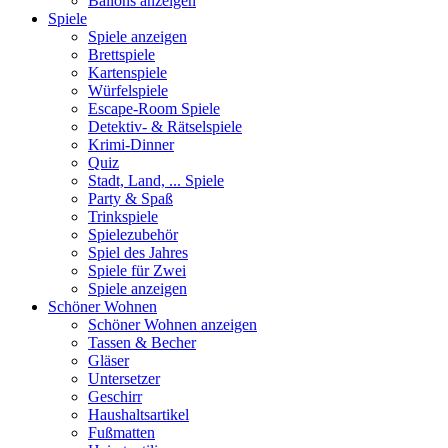
Ballons anzeigen
Spiele
Spiele anzeigen
Brettspiele
Kartenspiele
Würfelspiele
Escape-Room Spiele
Detektiv- & Rätselspiele
Krimi-Dinner
Quiz
Stadt, Land, ... Spiele
Party & Spaß
Trinkspiele
Spielezubehör
Spiel des Jahres
Spiele für Zwei
Spiele anzeigen
Schöner Wohnen
Schöner Wohnen anzeigen
Tassen & Becher
Gläser
Untersetzer
Geschirr
Haushaltsartikel
Fußmatten