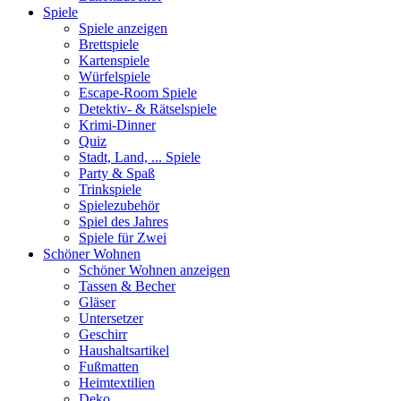
Spiele
Spiele anzeigen
Brettspiele
Kartenspiele
Würfelspiele
Escape-Room Spiele
Detektiv- & Rätselspiele
Krimi-Dinner
Quiz
Stadt, Land, ... Spiele
Party & Spaß
Trinkspiele
Spielezubehör
Spiel des Jahres
Spiele für Zwei
Schöner Wohnen
Schöner Wohnen anzeigen
Tassen & Becher
Gläser
Untersetzer
Geschirr
Haushaltsartikel
Fußmatten
Heimtextilien
Deko