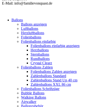
E-Mail: info@familievonquast.de
Ballons
Ballons anzeigen
Luftballons
Herzluftballons
Folienballons
Folienballons einfarbig
Folienballons einfarbig anzeigen
Herzballons
Sternballons
Rundballons
Crystal Clearz
Folienballons Zahlen
Folienballons Zahlen anzeigen
Zahlenballons Standard
Zahlenballons Stand Up 40 cm
Zahlenballons XXL 86 cm
Folienballons Schriftzüge
Bubble Ballons
Walking Ballons
Airwalker
Ballonzubehör