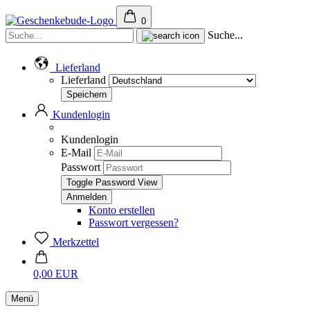
0
Suche...
Lieferland
Lieferland
Kundenlogin
Kundenlogin
E-Mail
Passwort
Toggle Password View
Konto erstellen
Passwort vergessen?
Merkzettel
0,00 EUR
Menü