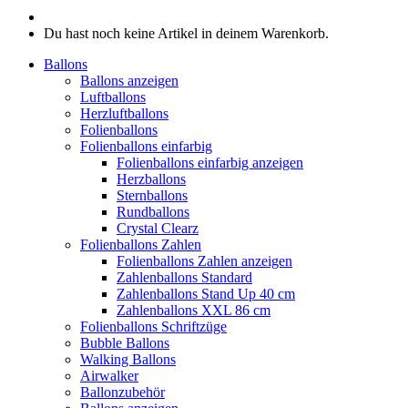
Du hast noch keine Artikel in deinem Warenkorb.
Ballons
Ballons anzeigen
Luftballons
Herzluftballons
Folienballons
Folienballons einfarbig
Folienballons einfarbig anzeigen
Herzballons
Sternballons
Rundballons
Crystal Clearz
Folienballons Zahlen
Folienballons Zahlen anzeigen
Zahlenballons Standard
Zahlenballons Stand Up 40 cm
Zahlenballons XXL 86 cm
Folienballons Schriftzüge
Bubble Ballons
Walking Ballons
Airwalker
Ballonzubehör