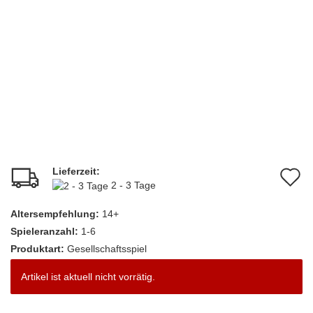
Lieferzeit:
A
2 - 3 Tage
d
Altersempfehlung:
14+
M
Spieleranzahl:
1-6
Produktart:
Gesellschaftsspiel
Artikel ist aktuell nicht vorrätig.