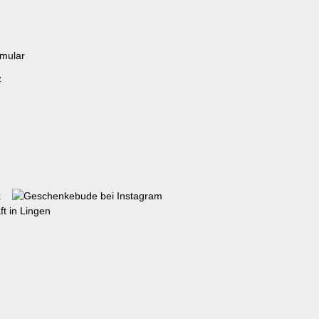
rmular
z