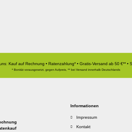
 uns: Kauf auf Rechnung • Ratenzahlung* • Gratis-Versand ab 50 €** • 
* Bonität vorausgesetzt, gegen Aufpreis, ** bei Versand innerhalb Deutschlands
Informationen
Impressum
Kontakt