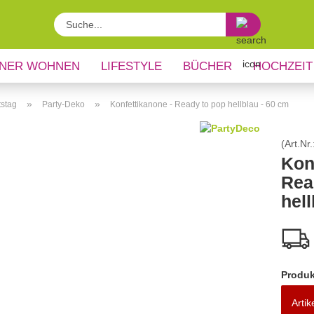
Suche...
NER WOHNEN
LIFESTYLE
BÜCHER
HOCHZEIT
»
»
tstag
Party-Deko
Konfettikanone - Ready to pop hellblau - 60 cm
(Art.Nr.
Kon
Rea
hell
Produk
Artik