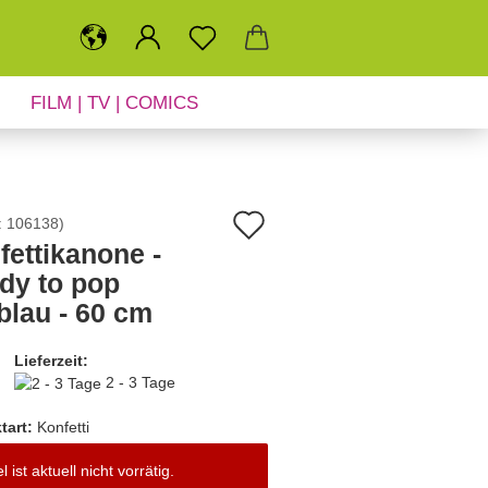
FILM | TV | COMICS
SALE
NEUHEITEN
Auf
:
106138
)
fettikanone -
den
dy to pop
Merkzettel
blau - 60 cm
Lieferzeit:
2 - 3 Tage
tart:
Konfetti
el ist aktuell nicht vorrätig.