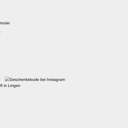
rmular
z