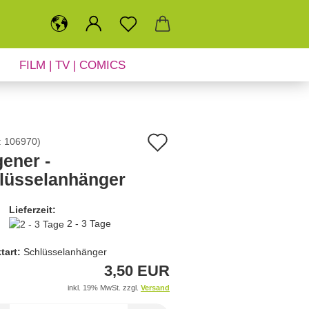
FILM | TV | COMICS
SALE
NEUHEITEN
Auf
:
106970
)
gener -
den
lüsselanhänger
Merkzettel
Lieferzeit:
2 - 3 Tage
tart:
Schlüsselanhänger
3,50 EUR
inkl. 19% MwSt. zzgl.
Versand