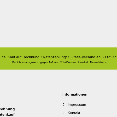
 uns: Kauf auf Rechnung • Ratenzahlung* • Gratis-Versand ab 50 €** • 
* Bonität vorausgesetzt, gegen Aufpreis, ** bei Versand innerhalb Deutschlands
Informationen
Impressum
Kontakt