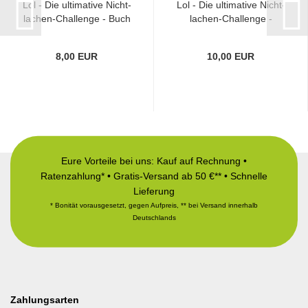
Lol - Die ultimative Nicht-
Lol - Die ultimative Nicht-
lachen-Challenge - Buch
lachen-Challenge -
Kartenspiel...
8,00 EUR
10,00 EUR
Eure Vorteile bei uns: Kauf auf Rechnung •
Ratenzahlung* • Gratis-Versand ab 50 €** • Schnelle
Lieferung
* Bonität vorausgesetzt, gegen Aufpreis, ** bei Versand innerhalb
Deutschlands
Zahlungsarten