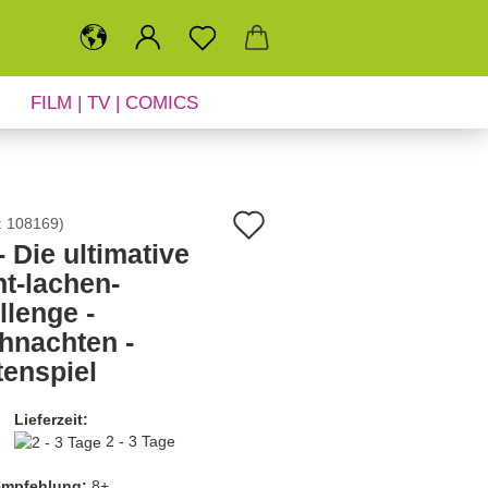
FILM | TV | COMICS
SALE
NEUHEITEN
Auf
:
108169
)
- Die ultimative
den
ht-lachen-
Merkzettel
llenge -
hnachten -
tenspiel
Lieferzeit:
2 - 3 Tage
empfehlung:
8+