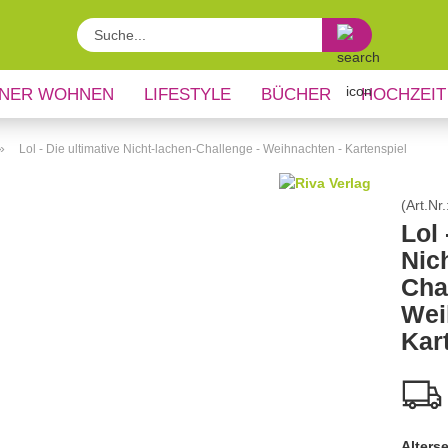
Suche...
NER WOHNEN
LIFESTYLE
BÜCHER
HOCHZEIT
»
Lol - Die ultimative Nicht-lachen-Challenge - Weihnachten - Kartenspiel
(Art.Nr.
Lol 
Nic
Cha
Wei
Kar
Alters