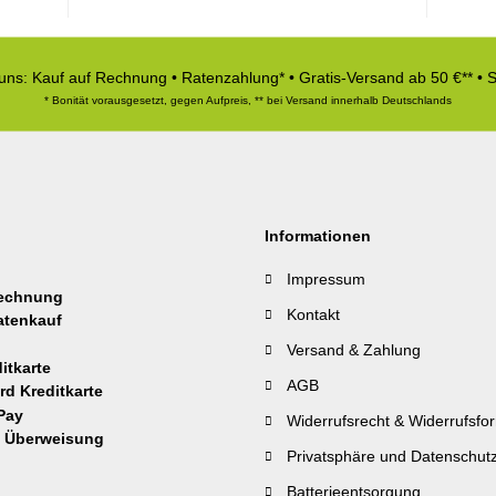
 uns: Kauf auf Rechnung • Ratenzahlung* • Gratis-Versand ab 50 €** • 
* Bonität vorausgesetzt, gegen Aufpreis, ** bei Versand innerhalb Deutschlands
Informationen
Impressum
Kontakt
Versand & Zahlung
AGB
Widerrufsrecht & Widerrufsfo
Privatsphäre und Datenschut
Batterieentsorgung