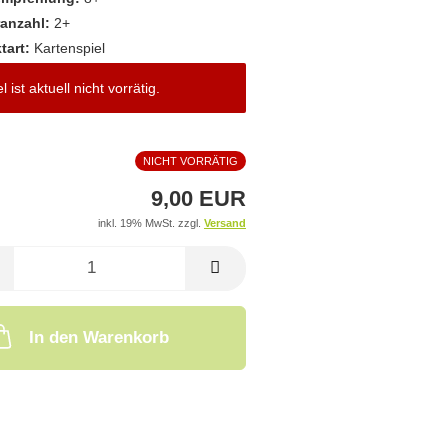
ranzahl:
2+
tart:
Kartenspiel
el ist aktuell nicht vorrätig.
NICHT VORRÄTIG
9,00 EUR
inkl. 19% MwSt. zzgl.
Versand
In den Warenkorb