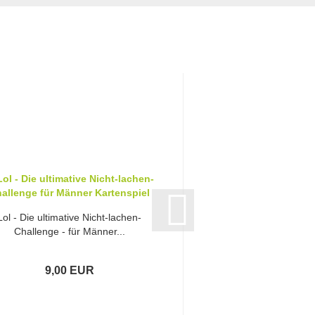
Lol - Die ultimative Nicht-lachen-
Lol - Die ultimative 
Challenge - für Männer...
Challenge 2 - Kart
9,00 EUR
9,00 E