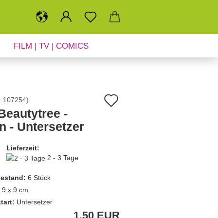
FILM | TV | COMICS
SALE
NEUHEITEN
Auf
:
107254
)
Beautytree -
den
n - Untersetzer
Merkzettel
Lieferzeit:
2 - 3 Tage
estand:
6
Stück
9 x 9 cm
tart:
Untersetzer
1,50 EUR