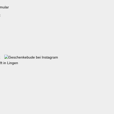
rmular
z