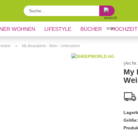
Suche...
NER WOHNEN
LIFESTYLE
BÜCHER
HOCHZEIT
»
rsetzer
My Beautytree - Wein - Untersetzer
(Art.Nr.
My 
Wei
Lagerb
Größe:
Produk