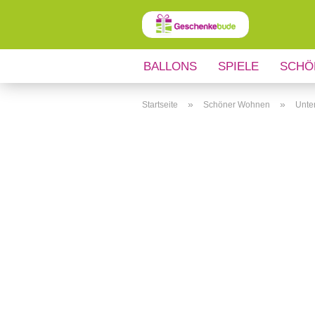
BALLONS
SPIELE
SCHÖ
ANLÄSSE
REGIONALES
»
»
Startseite
Schöner Wohnen
Unte