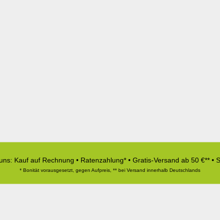
 uns: Kauf auf Rechnung • Ratenzahlung* • Gratis-Versand ab 50 €** • 
* Bonität vorausgesetzt, gegen Aufpreis, ** bei Versand innerhalb Deutschlands