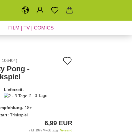
FILM | TV | COMICS
SALE
NEUHEITEN
Auf
:
106404
)
ty Pong -
den
kspiel
Merkzettel
Lieferzeit:
2 - 3 Tage
empfehlung:
18+
tart:
Trinkspiel
6,99 EUR
inkl. 19% MwSt. zzgl.
Versand