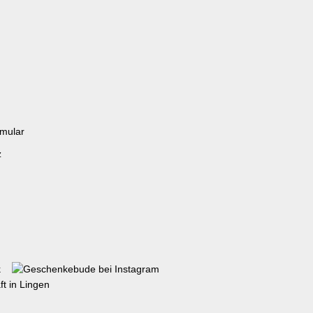
rmular
z