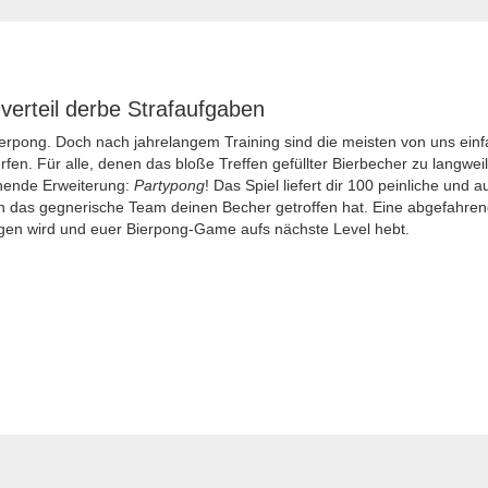
 verteil derbe Strafaufgaben
ierpong. Doch nach jahrelangem Training sind die meisten von uns einfa
fen. Für alle, denen das bloße Treffen gefüllter Bierbecher zu langweili
nende Erweiterung:
Partypong
! Das Spiel liefert dir 100 peinliche und 
 das gegnerische Team deinen Becher getroffen hat. Eine abgefahrene C
en wird und euer Bierpong-Game aufs nächste Level hebt.