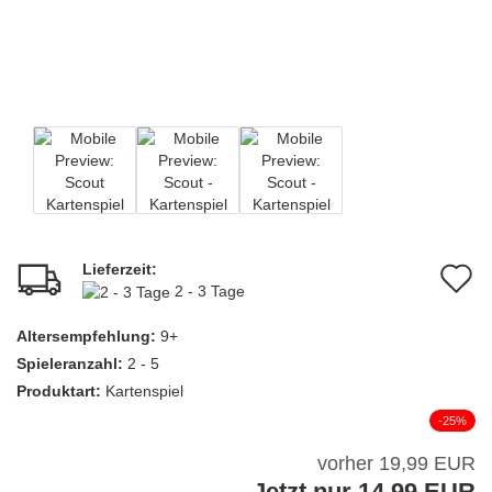
Lieferzeit:
A
2 - 3 Tage
d
Altersempfehlung:
9+
M
Spieleranzahl:
2 - 5
Produktart:
Kartenspiel
-25%
vorher 19,99 EUR
Jetzt nur 14,99 EUR