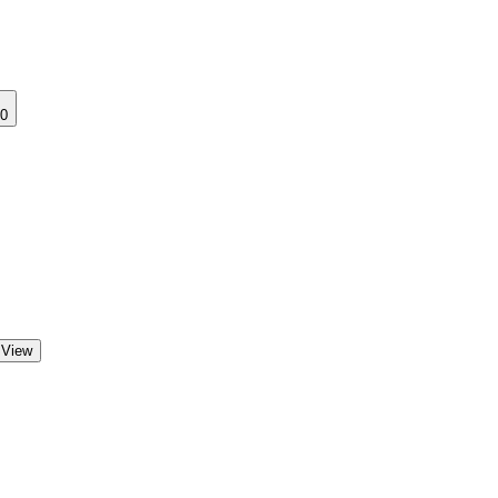
0
 View