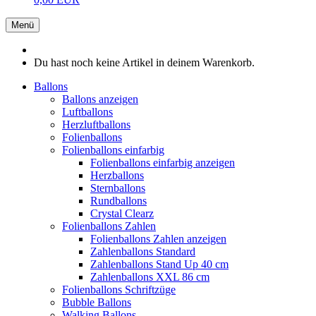
Menü
Du hast noch keine Artikel in deinem Warenkorb.
Ballons
Ballons anzeigen
Luftballons
Herzluftballons
Folienballons
Folienballons einfarbig
Folienballons einfarbig anzeigen
Herzballons
Sternballons
Rundballons
Crystal Clearz
Folienballons Zahlen
Folienballons Zahlen anzeigen
Zahlenballons Standard
Zahlenballons Stand Up 40 cm
Zahlenballons XXL 86 cm
Folienballons Schriftzüge
Bubble Ballons
Walking Ballons