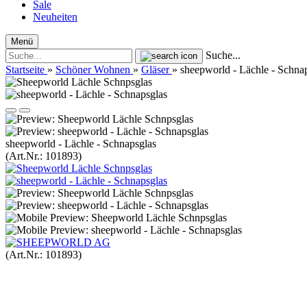
Sale
Neuheiten
Menü
Suche...
Startseite
»
Schöner Wohnen
»
Gläser
»
sheepworld - Lächle - Schna
sheepworld - Lächle - Schnapsglas
(Art.Nr.:
101893
)
(Art.Nr.:
101893
)