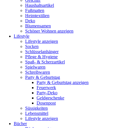
Geschirr
Haushaltsartikel
Fußmatten
Heimtextilien
Deko
Blumensamen
Schöner Wohnen anzeigen
Lifestyle
Lifestyle anzeigen
Socken
Schlüsselanhänger
Pflege & Hygiene
Spaß- & Scherzartikel
Spielwaren
Schreibwaren
Party & Geburtstag
Party & Geburtstag anzeigen
Feuerwerk
Party-Deko
Geldgeschenke
Dosenpost
Süssigkeiten
Lebensmittel
Lifestyle anzeigen
Bücher