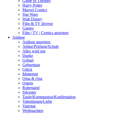
Game of Thrones
Harry Potter
Marvel Comics
Star Wars
Walt Disney
Film & TV diverse
Games
Film | TV | Comics anzeigen
Anlässe
Anlässe anzeigen
Abitur/Prüfung/Schule
Alles wird gut
Danke
Geburt
Geburtstag
Glück
Muttertag
Oma & Opa
Ostern
Ruhestand
Silvester
Taufe/Kommunion/Konfirmation
Valentinstag/Liebe
Vatertag
Weihnachten