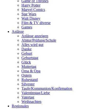
Game of Thrones
Harry Potter
Marvel Comics
Star Wars
Walt Disney
Film & TV diverse
Games
Anlässe
Anlässe anzeigen
Abitur/Prüfung/Schule
Alles wird gut
Danke
Geburt
Geburtstag
Glück
Muttertag
Oma & Opa
Ostern
Ruhestand
Silvester
Taufe/Kommunion/Konfirmation
Valentinstag/Liebe
Vatertag
Weihnachten
Regionales