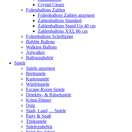
Crystal Clearz
Folienballons Zahlen
Folienballons Zahlen anzeigen
Zahlenballons Standard
Zahlenballons Stand Up 40 cm
Zahlenballons XXL 86 cm
Folienballons Schriftzüge
Bubble Ballons
Walking Ballons
Airwalker
Ballonzubehör
Spiele
Spiele anzeigen
Brettspiele
Kartenspiele
Würfelspiele
Escape-Room Spiele
Detektiv- & Rätselspiele
Krimi-Dinner
Quiz
Stadt, Land, ... Spiele
Party & Spaß
Trinkspiele
Spielezubehör
Spiel des Jahres