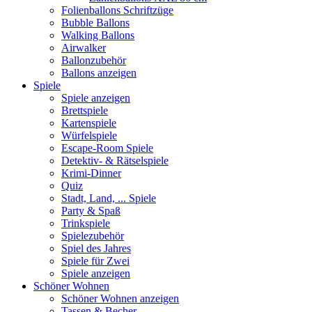
Folienballons Schriftzüge
Bubble Ballons
Walking Ballons
Airwalker
Ballonzubehör
Ballons anzeigen
Spiele
Spiele anzeigen
Brettspiele
Kartenspiele
Würfelspiele
Escape-Room Spiele
Detektiv- & Rätselspiele
Krimi-Dinner
Quiz
Stadt, Land, ... Spiele
Party & Spaß
Trinkspiele
Spielezubehör
Spiel des Jahres
Spiele für Zwei
Spiele anzeigen
Schöner Wohnen
Schöner Wohnen anzeigen
Tassen & Becher