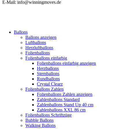
E-Mail: info@winningmoves.de
Ballons
Ballons anzeigen
Luftballons
Herzluftballons
Folienballons
Folienballons einfarbig
Folienballons einfarbig anzeigen
Herzballons
Sternballons
Rundballons
Crystal Clearz
Folienballons Zahlen
Folienballons Zahlen anzeigen
Zahlenballons Standard
Zahlenballons Stand Up 40 cm
Zahlenballons XXL 86 cm
Folienballons Schriftzüge
Bubble Ballons
Walking Ballons