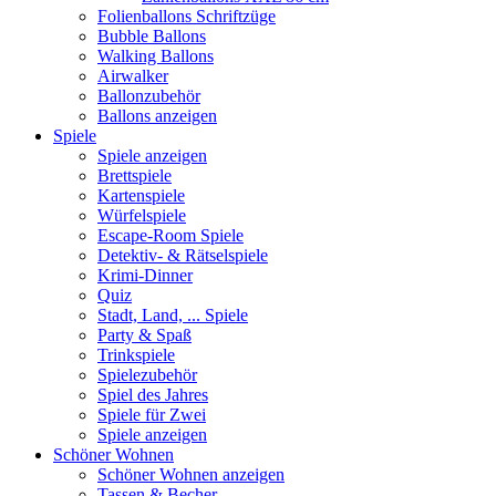
Folienballons Schriftzüge
Bubble Ballons
Walking Ballons
Airwalker
Ballonzubehör
Ballons anzeigen
Spiele
Spiele anzeigen
Brettspiele
Kartenspiele
Würfelspiele
Escape-Room Spiele
Detektiv- & Rätselspiele
Krimi-Dinner
Quiz
Stadt, Land, ... Spiele
Party & Spaß
Trinkspiele
Spielezubehör
Spiel des Jahres
Spiele für Zwei
Spiele anzeigen
Schöner Wohnen
Schöner Wohnen anzeigen
Tassen & Becher