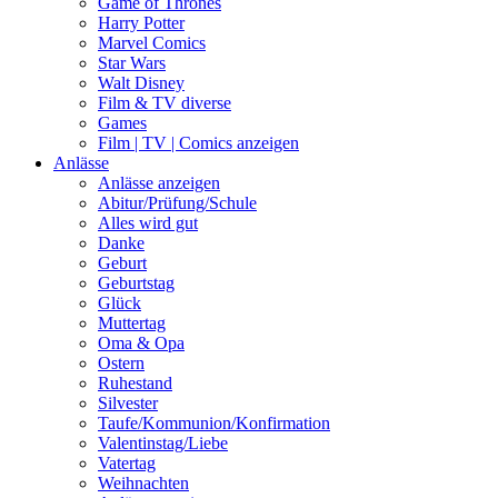
Game of Thrones
Harry Potter
Marvel Comics
Star Wars
Walt Disney
Film & TV diverse
Games
Film | TV | Comics anzeigen
Anlässe
Anlässe anzeigen
Abitur/Prüfung/Schule
Alles wird gut
Danke
Geburt
Geburtstag
Glück
Muttertag
Oma & Opa
Ostern
Ruhestand
Silvester
Taufe/Kommunion/Konfirmation
Valentinstag/Liebe
Vatertag
Weihnachten