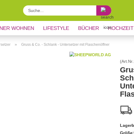
Suche...
NER WOHNEN
LIFESTYLE
BÜCHER
HOCHZEIT
»
rsetzer
Gruss & Co. - Schlank - Untersetzer mit Flaschenöffner
(Art.Nr.
Gru
Sch
Unt
Fla
Lagerb
Größe: