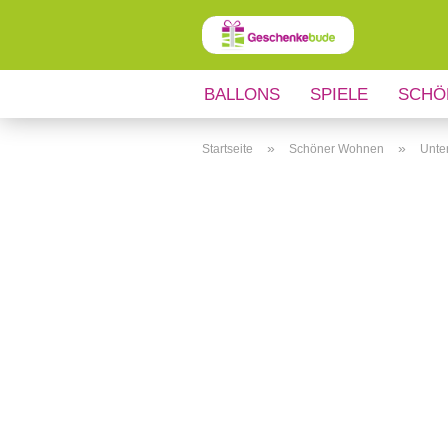
BALLONS
SPIELE
SCHÖ
ANLÄSSE
REGIONALES
»
»
Startseite
Schöner Wohnen
Unte