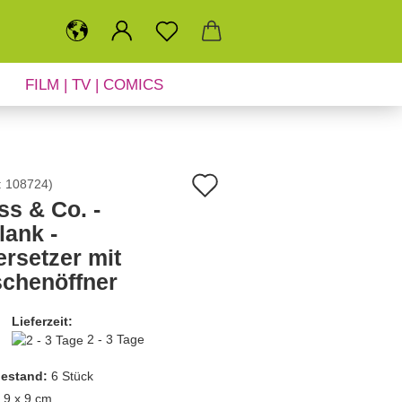
FILM | TV | COMICS
SALE
NEUHEITEN
Auf
:
108724
)
ss & Co. -
den
lank -
Merkzettel
ersetzer mit
schenöffner
Lieferzeit:
2 - 3 Tage
estand:
6
Stück
9 x 9 cm