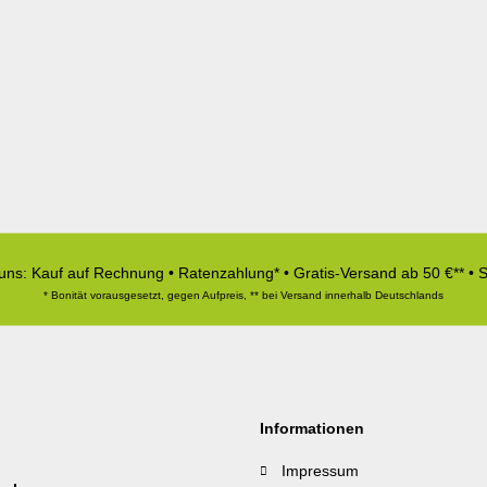
 uns: Kauf auf Rechnung • Ratenzahlung* • Gratis-Versand ab 50 €** • 
* Bonität vorausgesetzt, gegen Aufpreis, ** bei Versand innerhalb Deutschlands
Informationen
Impressum