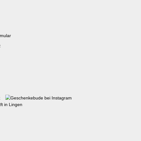
rmular
z