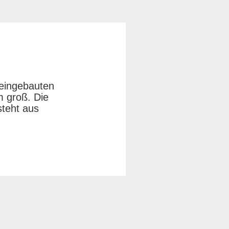
 eingebauten
m groß. Die
steht aus