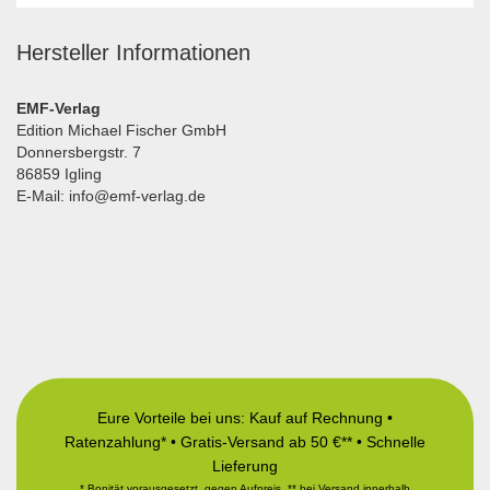
Hersteller Informationen
EMF-Verlag
Edition Michael Fischer GmbH
Donnersbergstr. 7
86859 Igling
E-Mail: info@emf-verlag.de
Eure Vorteile bei uns: Kauf auf Rechnung •
Ratenzahlung* • Gratis-Versand ab 50 €** • Schnelle
Lieferung
* Bonität vorausgesetzt, gegen Aufpreis, ** bei Versand innerhalb